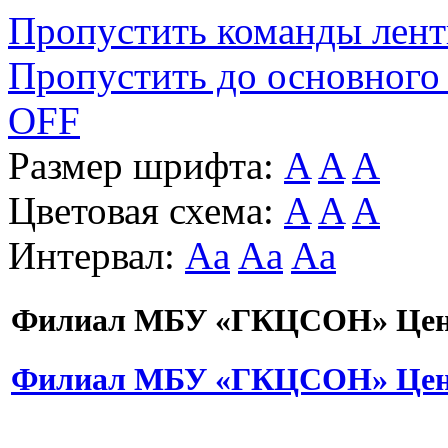
Пропустить команды лен
Пропустить до основного
OFF
Размер шрифта:
A
A
A
Цветовая схема:
A
A
A
Интервал:
Aa
Aa
Aa
Филиал МБУ «ГКЦСОН» Цент
Филиал МБУ «ГКЦСОН» Цент