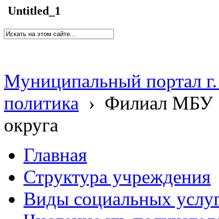
Untitled_1
Муниципальный портал г.
политика
›
Филиал МБУ 
округа
Главная
Структура учреждения
Виды социальных услу