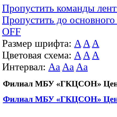
Пропустить команды лен
Пропустить до основного
OFF
Размер шрифта:
A
A
A
Цветовая схема:
A
A
A
Интервал:
Aa
Aa
Aa
Филиал МБУ «ГКЦСОН» Цент
Филиал МБУ «ГКЦСОН» Цент