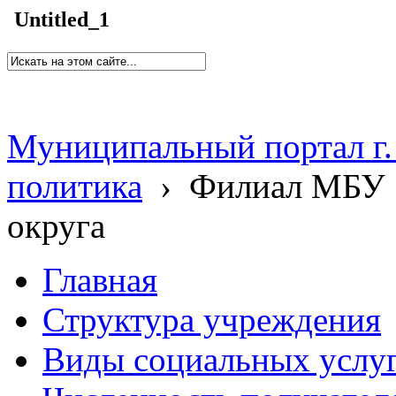
Untitled_1
Муниципальный портал г.
политика
›
Филиал МБУ 
округа
Главная
Структура учреждения
Виды социальных услу