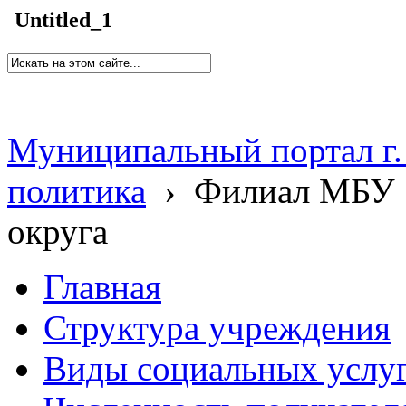
Untitled_1
Муниципальный портал г.
политика
›
Филиал МБУ 
округа
Главная
Структура учреждения
Виды социальных услу