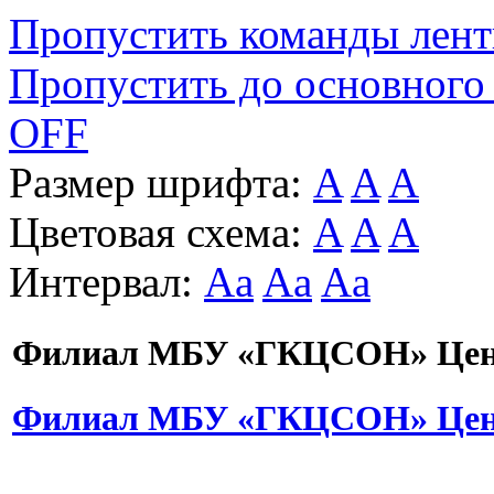
Пропустить команды лен
Пропустить до основного
OFF
Размер шрифта:
A
A
A
Цветовая схема:
A
A
A
Интервал:
Aa
Aa
Aa
Филиал МБУ «ГКЦСОН» Цент
Филиал МБУ «ГКЦСОН» Цент