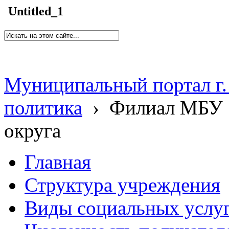
Untitled_1
Муниципальный портал г.
политика
›
Филиал МБУ 
округа
Главная
Структура учреждения
Виды социальных услу