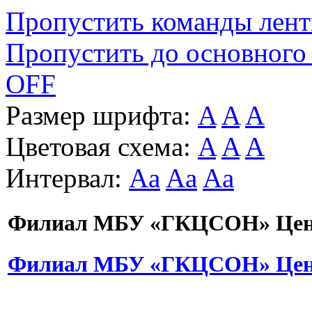
Пропустить команды лен
Пропустить до основного
OFF
Размер шрифта:
A
A
A
Цветовая схема:
A
A
A
Интервал:
Aa
Aa
Aa
Филиал МБУ «ГКЦСОН» Цент
Филиал МБУ «ГКЦСОН» Цент