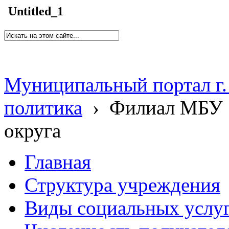
Untitled_1
Муниципальный портал г.
политика
›
Филиал МБУ 
округа
Главная
Структура учреждения
Виды социальных услу