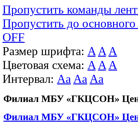
Пропустить команды лен
Пропустить до основного
OFF
Размер шрифта:
A
A
A
Цветовая схема:
A
A
A
Интервал:
Aa
Aa
Aa
Филиал МБУ «ГКЦСОН» Цент
Филиал МБУ «ГКЦСОН» Цент