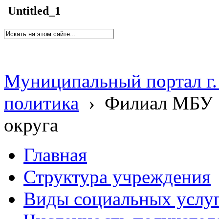
Untitled_1
Муниципальный портал г.
политика
›
Филиал МБУ 
округа
Главная
Структура учреждения
Виды социальных услу