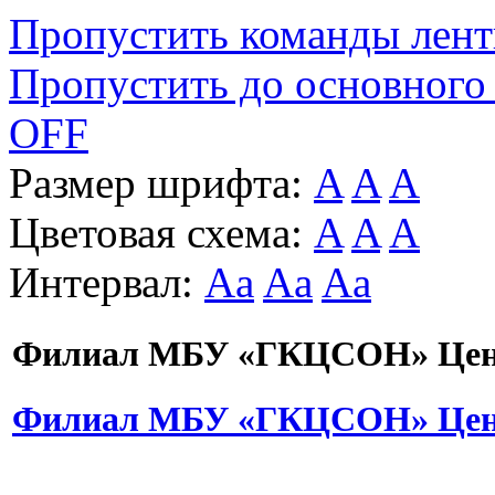
Пропустить команды лен
Пропустить до основного
OFF
Размер шрифта:
A
A
A
Цветовая схема:
A
A
A
Интервал:
Aa
Aa
Aa
Филиал МБУ «ГКЦСОН» Цент
Филиал МБУ «ГКЦСОН» Цент