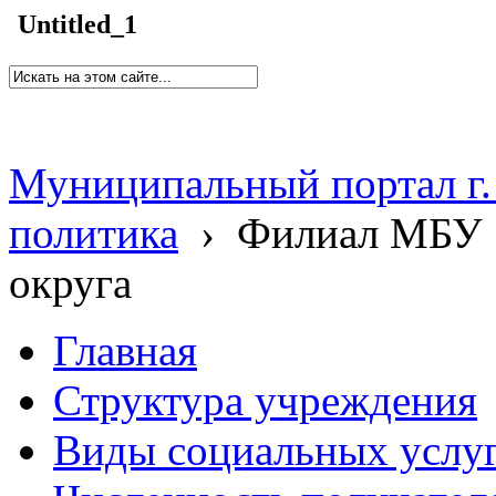
Untitled_1
Муниципальный портал г.
политика
›
Филиал МБУ 
округа
Главная
Структура учреждения
Виды социальных услу