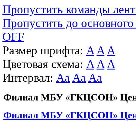
Пропустить команды лен
Пропустить до основного
OFF
Размер шрифта:
A
A
A
Цветовая схема:
A
A
A
Интервал:
Aa
Aa
Aa
Филиал МБУ «ГКЦСОН» Цент
Филиал МБУ «ГКЦСОН» Цент