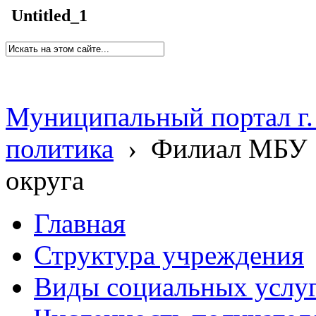
Untitled_1
Муниципальный портал г.
политика
›
Филиал МБУ 
округа
Главная
Структура учреждения
Виды социальных услу