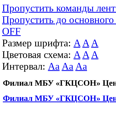
Пропустить команды лен
Пропустить до основного
OFF
Размер шрифта:
A
A
A
Цветовая схема:
A
A
A
Интервал:
Aa
Aa
Aa
Филиал МБУ «ГКЦСОН» Цент
Филиал МБУ «ГКЦСОН» Цент