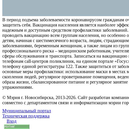
В период подъема заболеваемости коронавирусом гражданам о
защитить себя. Вакцинация населения является наиболее эффе
надежным и доступным средством профилактики заболеваний.
проводить вакцинацию всем группам населения, но особенно о
детям, начиная с шестимесячного возраста, людям, страдающи
заболеваниями, беременным женщинам, а также лицам из груп
профессионального риска – медицинским работникам, учителя
сферы обслуживания и транспорта. Записаться на вакцинацию
телефонам call-центров поликлиник, на едином портале «Госус
телефону единой регистратуры 122. Также защититься от забо
основные меры профилактики: использование маски в местах 
скопления людей, регулярное проветривание помещения, веден
образа жизни, сбалансированное питание и регулярное заняти
упражнениями.
© Мэрия г. Новосибирска, 2013-2026. Сайт разработан компан
совместно с департаментом связи и информатизации мэрии го
Муниципальный портал
Техническая поддержка
Вход