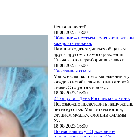
Лента новостей
18.08.2023 16:00
Общение – неотъемлемая часть жизни
каждого человека.
Нам приходится учиться общаться
друг с другом с самого рождения.
Сначала это неразборчивые звуки,…
18.08.2023 16:00
Счастливая семья.
Мы все слышали это выражение и у
каждого встаёт своя картинка такой
семьи. Это уютный дом,…
18.08.2023 16:00
27 августа - День Российского кино.
Невозможно представить нашу жизнь
без искусства. Мы читаем книги,
слушаем музыку, смотрим фильмы.
У…
18.08.2023 16:00
По-настоящему «Яркое лето»
продолжается в центре «Со-