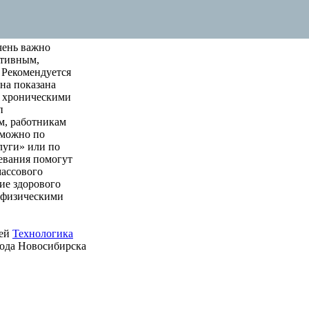
чень важно
ктивным,
 Рекомендуется
на показана
м хроническими
п
м, работникам
 можно по
луги» или по
левания помогут
массового
ие здорового
е физическими
ией
Технологика
рода Новосибирска