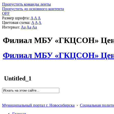
Пропустить команды ленты
Пропустить до основного контента
OFF
Размер шрифта:
A
A
A
Цветовая схема:
A
A
A
Интервал:
Aa
Aa
Aa
Филиал МБУ «ГКЦСОН» Цент
Филиал МБУ «ГКЦСОН» Цент
Untitled_1
Муниципальный портал г. Новосибирска
›
Социальная полит
Главная