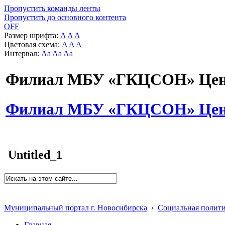
Пропустить команды ленты
Пропустить до основного контента
OFF
Размер шрифта:
A
A
A
Цветовая схема:
A
A
A
Интервал:
Aa
Aa
Aa
Филиал МБУ «ГКЦСОН» Цент
Филиал МБУ «ГКЦСОН» Цент
Untitled_1
Муниципальный портал г. Новосибирска
›
Социальная полит
Главная