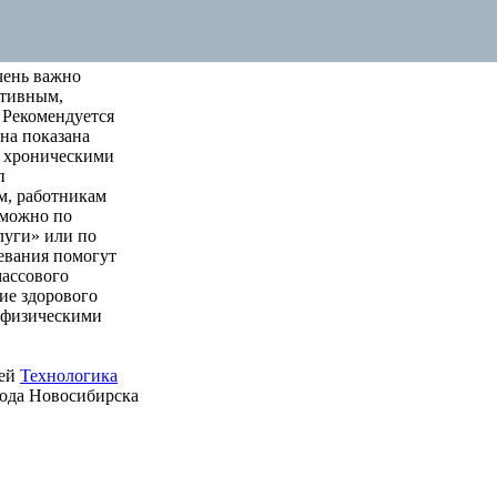
чень важно
ктивным,
 Рекомендуется
на показана
м хроническими
п
м, работникам
 можно по
луги» или по
левания помогут
массового
ие здорового
е физическими
ией
Технологика
рода Новосибирска