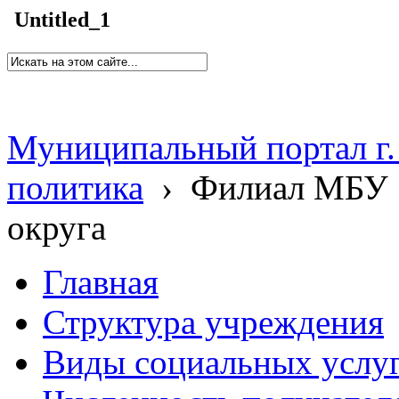
Untitled_1
Муниципальный портал г.
политика
›
Филиал МБУ 
округа
Главная
Структура учреждения
Виды социальных услу