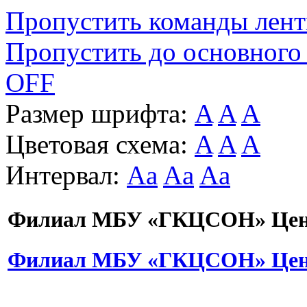
Пропустить команды лен
Пропустить до основного
OFF
Размер шрифта:
A
A
A
Цветовая схема:
A
A
A
Интервал:
Aa
Aa
Aa
Филиал МБУ «ГКЦСОН» Цент
Филиал МБУ «ГКЦСОН» Цент