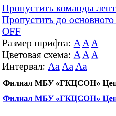
Пропустить команды лен
Пропустить до основного
OFF
Размер шрифта:
A
A
A
Цветовая схема:
A
A
A
Интервал:
Aa
Aa
Aa
Филиал МБУ «ГКЦСОН» Цент
Филиал МБУ «ГКЦСОН» Цент