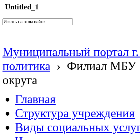
Untitled_1
Муниципальный портал г.
политика
›
Филиал МБУ 
округа
Главная
Структура учреждения
Виды социальных услу