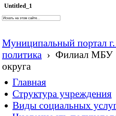
Untitled_1
Муниципальный портал г.
политика
›
Филиал МБУ 
округа
Главная
Структура учреждения
Виды социальных услу