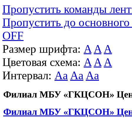
Пропустить команды лен
Пропустить до основного
OFF
Размер шрифта:
A
A
A
Цветовая схема:
A
A
A
Интервал:
Aa
Aa
Aa
Филиал МБУ «ГКЦСОН» Цент
Филиал МБУ «ГКЦСОН» Цент