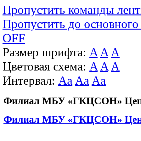
Пропустить команды лен
Пропустить до основного
OFF
Размер шрифта:
A
A
A
Цветовая схема:
A
A
A
Интервал:
Aa
Aa
Aa
Филиал МБУ «ГКЦСОН» Цент
Филиал МБУ «ГКЦСОН» Цент