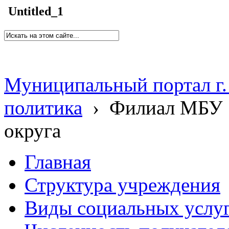
Untitled_1
Муниципальный портал г.
политика
›
Филиал МБУ 
округа
Главная
Структура учреждения
Виды социальных услу