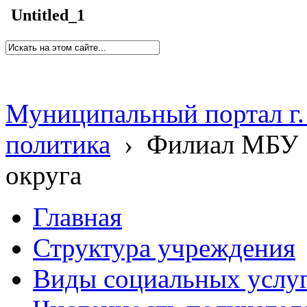
Untitled_1
Муниципальный портал г.
политика
›
Филиал МБУ 
округа
Главная
Структура учреждения
Виды социальных услу