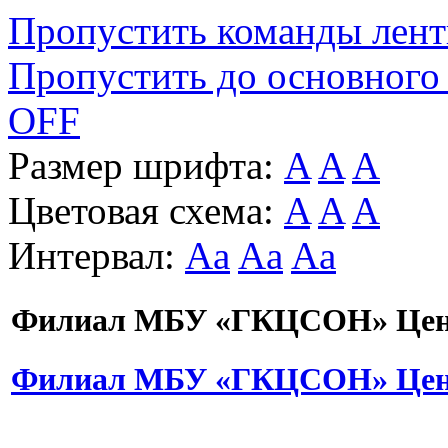
Пропустить команды лен
Пропустить до основного
OFF
Размер шрифта:
A
A
A
Цветовая схема:
A
A
A
Интервал:
Aa
Aa
Aa
Филиал МБУ «ГКЦСОН» Цент
Филиал МБУ «ГКЦСОН» Цент