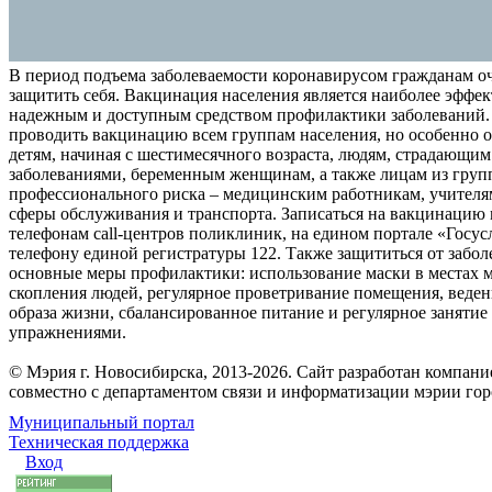
В период подъема заболеваемости коронавирусом гражданам о
защитить себя. Вакцинация населения является наиболее эффе
надежным и доступным средством профилактики заболеваний.
проводить вакцинацию всем группам населения, но особенно о
детям, начиная с шестимесячного возраста, людям, страдающи
заболеваниями, беременным женщинам, а также лицам из груп
профессионального риска – медицинским работникам, учителя
сферы обслуживания и транспорта. Записаться на вакцинацию
телефонам call-центров поликлиник, на едином портале «Госус
телефону единой регистратуры 122. Также защититься от забо
основные меры профилактики: использование маски в местах 
скопления людей, регулярное проветривание помещения, веден
образа жизни, сбалансированное питание и регулярное заняти
упражнениями.
© Мэрия г. Новосибирска, 2013-2026. Сайт разработан компан
совместно с департаментом связи и информатизации мэрии го
Муниципальный портал
Техническая поддержка
Вход