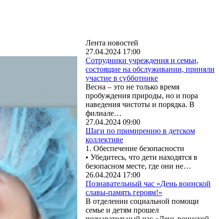
Лента новостей
27.04.2024 17:00
Сотрудники учреждения и семьи,
состоящие на обслуживании, приняли
участие в субботнике
Весна – это не только время
пробуждения природы, но и пора
наведения чистоты и порядка. В
филиале…
27.04.2024 09:00
Шаги по примирению в детском
коллективе
1. Обеспечение безопасности
• Убедитесь, что дети находятся в
безопасном месте, где они не…
26.04.2024 17:00
Познавательный час «День воинской
славы-память героям!»
В отделении социальной помощи
семье и детям прошел
познавательный час «День воинской