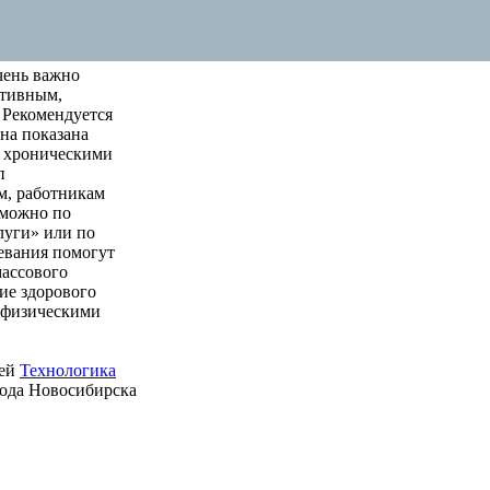
чень важно
ктивным,
 Рекомендуется
на показана
м хроническими
п
м, работникам
 можно по
луги» или по
левания помогут
массового
ие здорового
е физическими
ией
Технологика
рода Новосибирска