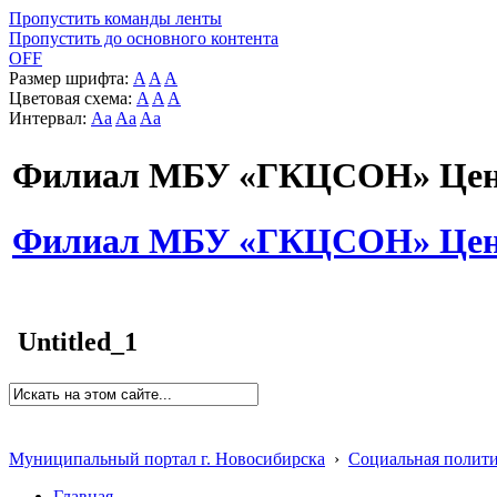
Пропустить команды ленты
Пропустить до основного контента
OFF
Размер шрифта:
A
A
A
Цветовая схема:
A
A
A
Интервал:
Aa
Aa
Aa
Филиал МБУ «ГКЦСОН» Цент
Филиал МБУ «ГКЦСОН» Цент
Untitled_1
Муниципальный портал г. Новосибирска
›
Социальная полит
Главная