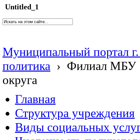
Untitled_1
Муниципальный портал г.
политика
›
Филиал МБУ 
округа
Главная
Структура учреждения
Виды социальных услу