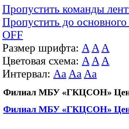
Пропустить команды лен
Пропустить до основного
OFF
Размер шрифта:
A
A
A
Цветовая схема:
A
A
A
Интервал:
Aa
Aa
Aa
Филиал МБУ «ГКЦСОН» Цент
Филиал МБУ «ГКЦСОН» Цент