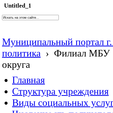
Untitled_1
Муниципальный портал г.
политика
›
Филиал МБУ 
округа
Главная
Структура учреждения
Виды социальных услу