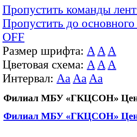
Пропустить команды лен
Пропустить до основного
OFF
Размер шрифта:
A
A
A
Цветовая схема:
A
A
A
Интервал:
Aa
Aa
Aa
Филиал МБУ «ГКЦСОН» Цент
Филиал МБУ «ГКЦСОН» Цент