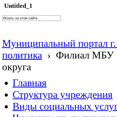
Untitled_1
Муниципальный портал г.
политика
›
Филиал МБУ 
округа
Главная
Структура учреждения
Виды социальных услу