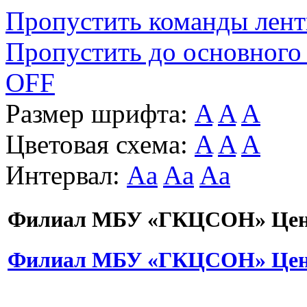
Пропустить команды лен
Пропустить до основного
OFF
Размер шрифта:
A
A
A
Цветовая схема:
A
A
A
Интервал:
Aa
Aa
Aa
Филиал МБУ «ГКЦСОН» Цент
Филиал МБУ «ГКЦСОН» Цент