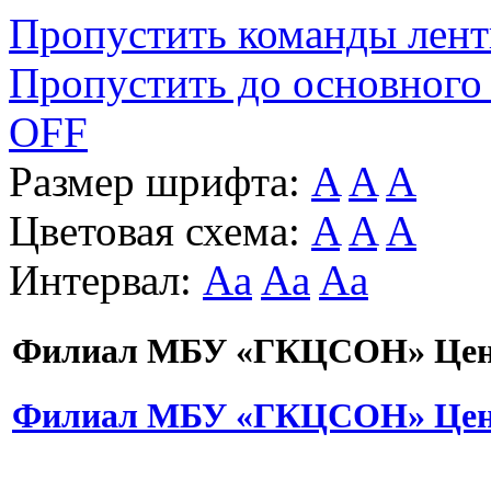
Пропустить команды лен
Пропустить до основного
OFF
Размер шрифта:
A
A
A
Цветовая схема:
A
A
A
Интервал:
Aa
Aa
Aa
Филиал МБУ «ГКЦСОН» Цент
Филиал МБУ «ГКЦСОН» Цент