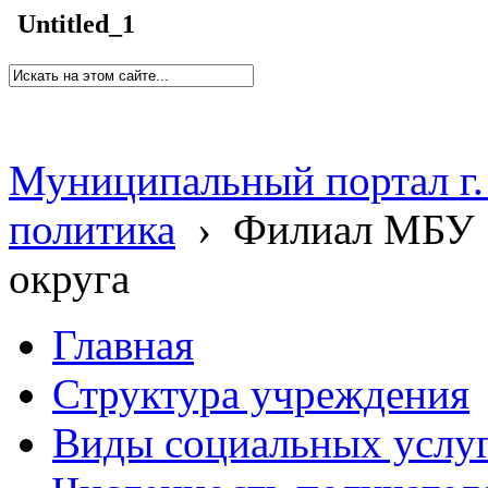
Untitled_1
Муниципальный портал г.
политика
›
Филиал МБУ 
округа
Главная
Структура учреждения
Виды социальных услу