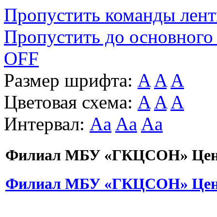
Пропустить команды лен
Пропустить до основного
OFF
Размер шрифта:
A
A
A
Цветовая схема:
A
A
A
Интервал:
Aa
Aa
Aa
Филиал МБУ «ГКЦСОН» Цент
Филиал МБУ «ГКЦСОН» Цент