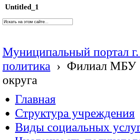
Untitled_1
Муниципальный портал г.
политика
›
Филиал МБУ 
округа
Главная
Структура учреждения
Виды социальных услу