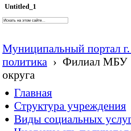
Untitled_1
Муниципальный портал г.
политика
›
Филиал МБУ 
округа
Главная
Структура учреждения
Виды социальных услу