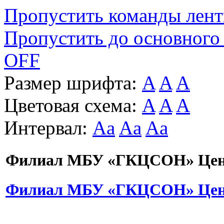
Пропустить команды лен
Пропустить до основного
OFF
Размер шрифта:
A
A
A
Цветовая схема:
A
A
A
Интервал:
Aa
Aa
Aa
Филиал МБУ «ГКЦСОН» Цент
Филиал МБУ «ГКЦСОН» Цент