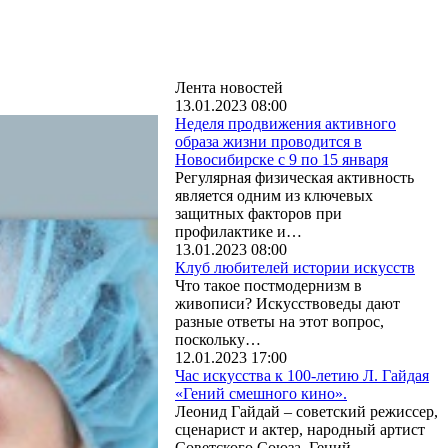
Лента новостей
13.01.2023 08:00
Неделя продвижения активного
образа жизни проводится в
Новосибирске с 9 по 15 января
Регулярная физическая активность
является одним из ключевых
защитных факторов при
профилактике и…
13.01.2023 08:00
Клуб любителей истории искусств
Что такое постмодернизм в
живописи? Искусствоведы дают
разные ответы на этот вопрос,
поскольку…
12.01.2023 17:00
Час искусства к 100-летию Л. Гайдая
«Гений смешного кино».
Леонид Гайдай – советский режиссер,
сценарист и актер, народный артист
Советского Союза. Гений…