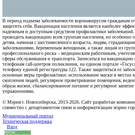
В период подъема заболеваемости коронавирусом гражданам о
защитить себя. Вакцинация населения является наиболее эффе
надежным и доступным средством профилактики заболеваний.
проводить вакцинацию всем группам населения, но особенно о
детям, начиная с шестимесячного возраста, людям, страдающи
заболеваниями, беременным женщинам, а также лицам из груп
профессионального риска – медицинским работникам, учителя
сферы обслуживания и транспорта. Записаться на вакцинацию
телефонам call-центров поликлиник, на едином портале «Госус
телефону единой регистратуры 122. Также защититься от забо
основные меры профилактики: использование маски в местах 
скопления людей, регулярное проветривание помещения, веден
образа жизни, сбалансированное питание и регулярное заняти
упражнениями.
© Мэрия г. Новосибирска, 2013-2026. Сайт разработан компан
совместно с департаментом связи и информатизации мэрии го
Муниципальный портал
Техническая поддержка
Вход