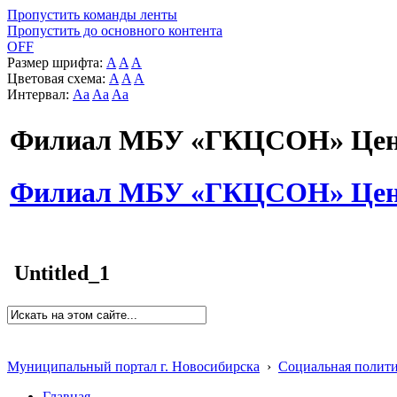
Пропустить команды ленты
Пропустить до основного контента
OFF
Размер шрифта:
A
A
A
Цветовая схема:
A
A
A
Интервал:
Aa
Aa
Aa
Филиал МБУ «ГКЦСОН» Цент
Филиал МБУ «ГКЦСОН» Цент
Untitled_1
Муниципальный портал г. Новосибирска
›
Социальная полит
Главная