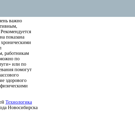
чень важно
ктивным,
 Рекомендуется
на показана
м хроническими
п
м, работникам
 можно по
луги» или по
левания помогут
массового
ие здорового
е физическими
ией
Технологика
рода Новосибирска