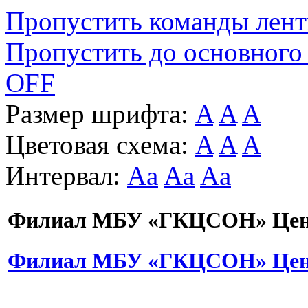
Пропустить команды лен
Пропустить до основного
OFF
Размер шрифта:
A
A
A
Цветовая схема:
A
A
A
Интервал:
Aa
Aa
Aa
Филиал МБУ «ГКЦСОН» Цент
Филиал МБУ «ГКЦСОН» Цент