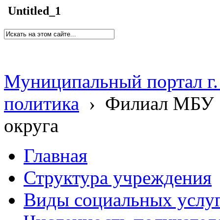
Untitled_1
Муниципальный портал г.
политика
›
Филиал МБУ 
округа
Главная
Структура учреждения
Виды социальных услу