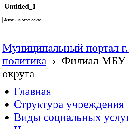
Untitled_1
Муниципальный портал г.
политика
›
Филиал МБУ 
округа
Главная
Структура учреждения
Виды социальных услу