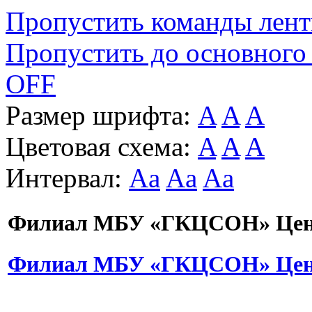
Пропустить команды лен
Пропустить до основного
OFF
Размер шрифта:
A
A
A
Цветовая схема:
A
A
A
Интервал:
Aa
Aa
Aa
Филиал МБУ «ГКЦСОН» Цент
Филиал МБУ «ГКЦСОН» Цент