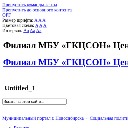
Пропустить команды ленты
Пропустить до основного контента
OFF
Размер шрифта:
A
A
A
Цветовая схема:
A
A
A
Интервал:
Aa
Aa
Aa
Филиал МБУ «ГКЦСОН» Цент
Филиал МБУ «ГКЦСОН» Цент
Untitled_1
Муниципальный портал г. Новосибирска
›
Социальная полит
Главная