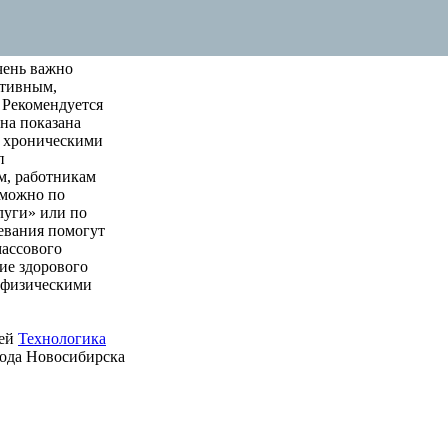
чень важно
ктивным,
 Рекомендуется
на показана
м хроническими
п
м, работникам
 можно по
луги» или по
левания помогут
массового
ие здорового
е физическими
ией
Технологика
рода Новосибирска