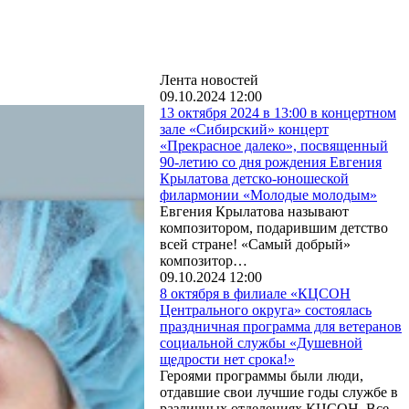
Лента новостей
09.10.2024 12:00
13 октября 2024 в 13:00 в концертном
зале «Сибирский» концерт
«Прекрасное далеко», посвященный
90-летию со дня рождения Евгения
Крылатова детско-юношеской
филармонии «Молодые молодым»
Евгения Крылатова называют
композитором, подарившим детство
всей стране! «Самый добрый»
композитор…
09.10.2024 12:00
8 октября в филиале «КЦСОН
Центрального округа» состоялась
праздничная программа для ветеранов
социальной службы «Душевной
щедрости нет срока!»
Героями программы были люди,
отдавшие свои лучшие годы службе в
различных отделениях КЦСОН. Все