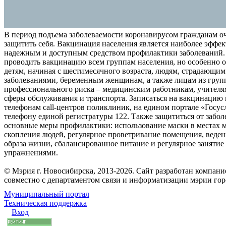
В период подъема заболеваемости коронавирусом гражданам о
защитить себя. Вакцинация населения является наиболее эффе
надежным и доступным средством профилактики заболеваний.
проводить вакцинацию всем группам населения, но особенно о
детям, начиная с шестимесячного возраста, людям, страдающи
заболеваниями, беременным женщинам, а также лицам из груп
профессионального риска – медицинским работникам, учителя
сферы обслуживания и транспорта. Записаться на вакцинацию
телефонам call-центров поликлиник, на едином портале «Госус
телефону единой регистратуры 122. Также защититься от забо
основные меры профилактики: использование маски в местах 
скопления людей, регулярное проветривание помещения, веден
образа жизни, сбалансированное питание и регулярное заняти
упражнениями.
© Мэрия г. Новосибирска, 2013-2026. Сайт разработан компан
совместно с департаментом связи и информатизации мэрии го
Муниципальный портал
Техническая поддержка
Вход