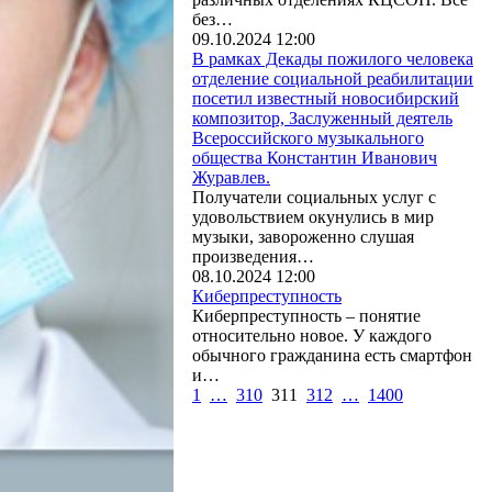
без…
09.10.2024 12:00
В рамках Декады пожилого человека
отделение социальной реабилитации
посетил известный новосибирский
композитор, Заслуженный деятель
Всероссийского музыкального
общества Константин Иванович
Журавлев.
Получатели социальных услуг с
удовольствием окунулись в мир
музыки, завороженно слушая
произведения…
08.10.2024 12:00
Киберпреступность
Киберпреступность – понятие
относительно новое. У каждого
обычного гражданина есть смартфон
и…
1
…
310
311
312
…
1400