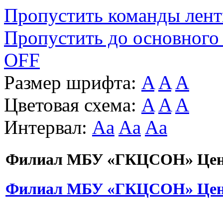
Пропустить команды лен
Пропустить до основного
OFF
Размер шрифта:
A
A
A
Цветовая схема:
A
A
A
Интервал:
Aa
Aa
Aa
Филиал МБУ «ГКЦСОН» Цент
Филиал МБУ «ГКЦСОН» Цент