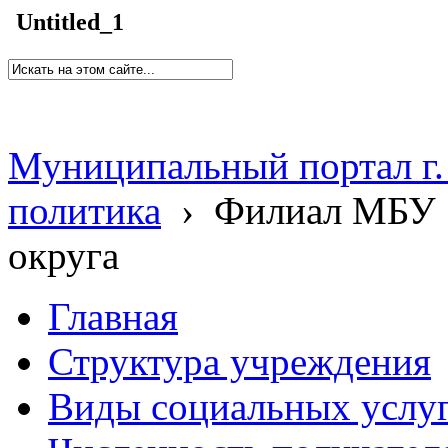
Untitled_1
Муниципальный портал г.
политика
›
Филиал МБУ 
округа
Главная
Структура учреждения
Виды социальных услу