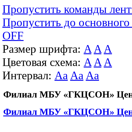
Пропустить команды лен
Пропустить до основного
OFF
Размер шрифта:
A
A
A
Цветовая схема:
A
A
A
Интервал:
Aa
Aa
Aa
Филиал МБУ «ГКЦСОН» Цент
Филиал МБУ «ГКЦСОН» Цент