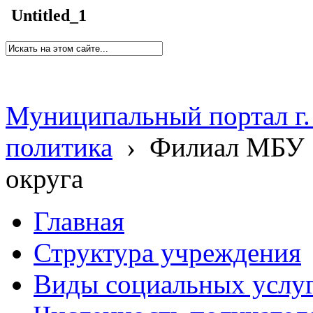
Untitled_1
Муниципальный портал г.
политика
›
Филиал МБУ 
округа
Главная
Структура учреждения
Виды социальных услу