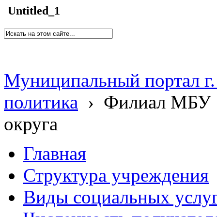
Untitled_1
Муниципальный портал г.
политика
›
Филиал МБУ 
округа
Главная
Структура учреждения
Виды социальных услу