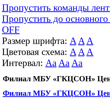
Пропустить команды лен
Пропустить до основного
OFF
Размер шрифта:
A
A
A
Цветовая схема:
A
A
A
Интервал:
Aa
Aa
Aa
Филиал МБУ «ГКЦСОН» Цент
Филиал МБУ «ГКЦСОН» Цент