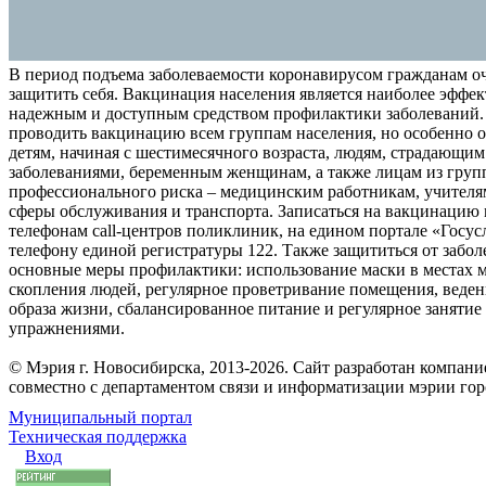
В период подъема заболеваемости коронавирусом гражданам о
защитить себя. Вакцинация населения является наиболее эффе
надежным и доступным средством профилактики заболеваний.
проводить вакцинацию всем группам населения, но особенно о
детям, начиная с шестимесячного возраста, людям, страдающи
заболеваниями, беременным женщинам, а также лицам из груп
профессионального риска – медицинским работникам, учителя
сферы обслуживания и транспорта. Записаться на вакцинацию
телефонам call-центров поликлиник, на едином портале «Госус
телефону единой регистратуры 122. Также защититься от забо
основные меры профилактики: использование маски в местах 
скопления людей, регулярное проветривание помещения, веден
образа жизни, сбалансированное питание и регулярное заняти
упражнениями.
© Мэрия г. Новосибирска, 2013-2026. Сайт разработан компан
совместно с департаментом связи и информатизации мэрии го
Муниципальный портал
Техническая поддержка
Вход