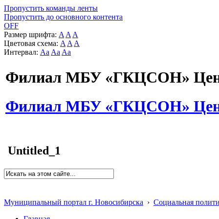
Пропустить команды ленты
Пропустить до основного контента
OFF
Размер шрифта:
A
A
A
Цветовая схема:
A
A
A
Интервал:
Aa
Aa
Aa
Филиал МБУ «ГКЦСОН» Цент
Филиал МБУ «ГКЦСОН» Цент
Untitled_1
Муниципальный портал г. Новосибирска
›
Социальная полит
Главная