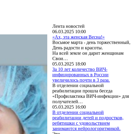
Лента новостей
06.03.2025 10:00
«Ах, эта женская Весна!»
Восьмое марта - день торжественный,
День радости и красоты.
На всей земле он дарит женщинам
Свои…
05.03.2025 18:00
За 10 лет количество ВИЧ-
инфицированных в России
увеличилось почти в 3 раза.
В отделении социальной
реабилитации прошла беседа
«Профилактика ВИЧ-инфекции» для
получателей…
05.03.2025 16:00
В отделении социальной
реабилитации детей и подростков,
ребятишки с удовольствием
занимаются нейрологоритмикой.
Это