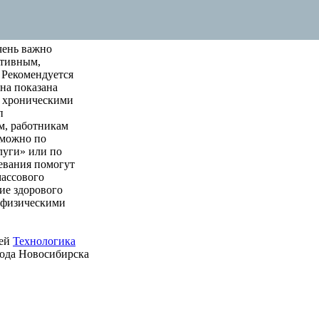
чень важно
ктивным,
 Рекомендуется
на показана
м хроническими
п
м, работникам
 можно по
луги» или по
левания помогут
массового
ие здорового
е физическими
ией
Технологика
рода Новосибирска