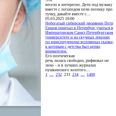
весело и интересно. Дети под музыку
вместе с логопедом пели песенку про
тучку, давайте вместе с…
05.03.2025 10:00
Небогатый сибирский дворянин Петр
Ершов приехал в Петербург учиться в
Императорском Санкт-Петербургском
университете и на скучных лекциях
по юриспруденции вспоминал сказки,
к которым с детства был цепко
внимателен.
Его поэтическая
речь лилась свободно, рифмовал он
лихо – и в лучших журналах
пушкинского золотого…
1
…
232
233
234
…
1400