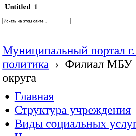
Untitled_1
Муниципальный портал г.
политика
›
Филиал МБУ 
округа
Главная
Структура учреждения
Виды социальных услу