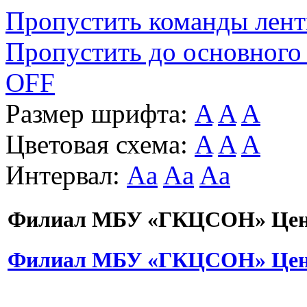
Пропустить команды лен
Пропустить до основного
OFF
Размер шрифта:
A
A
A
Цветовая схема:
A
A
A
Интервал:
Aa
Aa
Aa
Филиал МБУ «ГКЦСОН» Цент
Филиал МБУ «ГКЦСОН» Цент