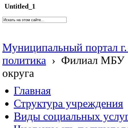
Untitled_1
Муниципальный портал г.
политика
›
Филиал МБУ 
округа
Главная
Структура учреждения
Виды социальных услу