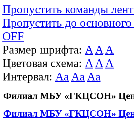
Пропустить команды лен
Пропустить до основного
OFF
Размер шрифта:
A
A
A
Цветовая схема:
A
A
A
Интервал:
Aa
Aa
Aa
Филиал МБУ «ГКЦСОН» Цент
Филиал МБУ «ГКЦСОН» Цент