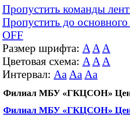
Пропустить команды лен
Пропустить до основного
OFF
Размер шрифта:
A
A
A
Цветовая схема:
A
A
A
Интервал:
Aa
Aa
Aa
Филиал МБУ «ГКЦСОН» Цент
Филиал МБУ «ГКЦСОН» Цент