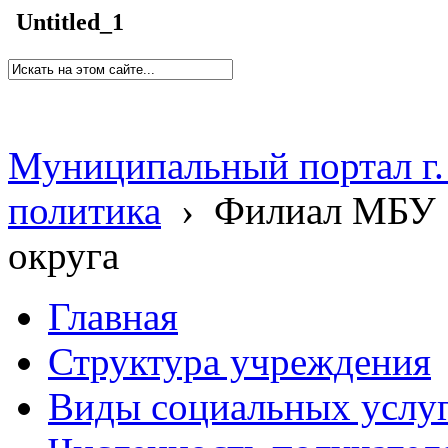
Untitled_1
Муниципальный портал г.
политика
›
Филиал МБУ 
округа
Главная
Структура учреждения
Виды социальных услу