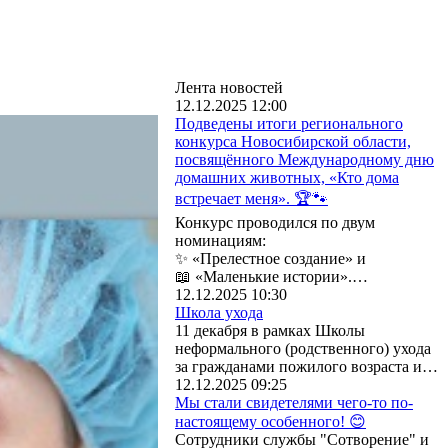
Лента новостей
12.12.2025 12:00
Подведены итоги регионального
конкурса Новосибирской области,
посвящённого Международному дню
домашних животных, «Кто дома
встречает меня». 🏆🐾
Конкурс проводился по двум
номинациям:
✨ «Прелестное создание» и
📖 «Маленькие истории».…
12.12.2025 10:30
Школа ухода
11 декабря в рамках Школы
неформального (родственного) ухода
за гражданами пожилого возраста и…
12.12.2025 09:25
Мы стали свидетелями чего-то по-
настоящему особенного! 😊
Сотрудники службы "Сотворение" и