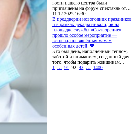
гости нашего центра были
приглашены на форум-спектакль от…
11.12.2025 16:30
В преддверии новогодних праздников
и в рамках декады инвалидов на
площадке службы «Со-творение»
прошло особое мероприятие —
встреча, посвящённая мамам
особенных детей. 💖
Это был день, наполненный теплом,
заботой и вниманием, созданный для
того, чтобы подарить женщинам…
1
…
91
92
93
…
1400