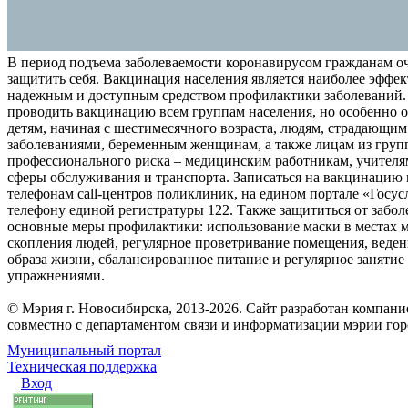
В период подъема заболеваемости коронавирусом гражданам о
защитить себя. Вакцинация населения является наиболее эффе
надежным и доступным средством профилактики заболеваний.
проводить вакцинацию всем группам населения, но особенно о
детям, начиная с шестимесячного возраста, людям, страдающи
заболеваниями, беременным женщинам, а также лицам из груп
профессионального риска – медицинским работникам, учителя
сферы обслуживания и транспорта. Записаться на вакцинацию
телефонам call-центров поликлиник, на едином портале «Госус
телефону единой регистратуры 122. Также защититься от забо
основные меры профилактики: использование маски в местах 
скопления людей, регулярное проветривание помещения, веден
образа жизни, сбалансированное питание и регулярное заняти
упражнениями.
© Мэрия г. Новосибирска, 2013-2026. Сайт разработан компан
совместно с департаментом связи и информатизации мэрии го
Муниципальный портал
Техническая поддержка
Вход