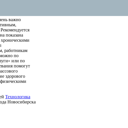
чень важно
ктивным,
 Рекомендуется
на показана
м хроническими
п
м, работникам
 можно по
луги» или по
левания помогут
массового
ие здорового
е физическими
ией
Технологика
рода Новосибирска