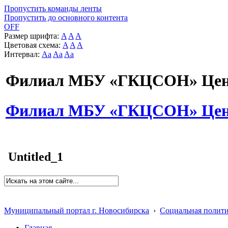
Пропустить команды ленты
Пропустить до основного контента
OFF
Размер шрифта:
A
A
A
Цветовая схема:
A
A
A
Интервал:
Aa
Aa
Aa
Филиал МБУ «ГКЦСОН» Цент
Филиал МБУ «ГКЦСОН» Цент
Untitled_1
Муниципальный портал г. Новосибирска
›
Социальная полит
Главная