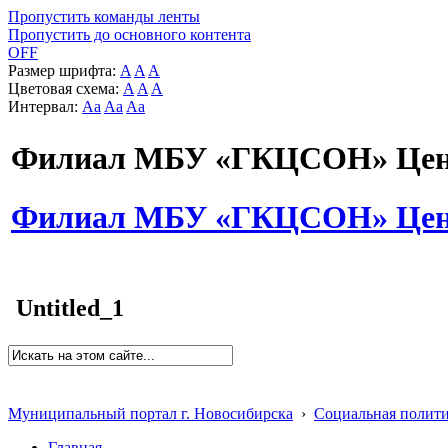
Пропустить команды ленты
Пропустить до основного контента
OFF
Размер шрифта:
A
A
A
Цветовая схема:
A
A
A
Интервал:
Aa
Aa
Aa
Филиал МБУ «ГКЦСОН» Цент
Филиал МБУ «ГКЦСОН» Цент
Untitled_1
Муниципальный портал г. Новосибирска
›
Социальная полит
Главная