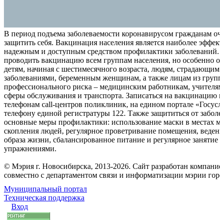
В период подъема заболеваемости коронавирусом гражданам о
защитить себя. Вакцинация населения является наиболее эффе
надежным и доступным средством профилактики заболеваний.
проводить вакцинацию всем группам населения, но особенно о
детям, начиная с шестимесячного возраста, людям, страдающи
заболеваниями, беременным женщинам, а также лицам из груп
профессионального риска – медицинским работникам, учителя
сферы обслуживания и транспорта. Записаться на вакцинацию
телефонам call-центров поликлиник, на едином портале «Госус
телефону единой регистратуры 122. Также защититься от забо
основные меры профилактики: использование маски в местах 
скопления людей, регулярное проветривание помещения, веден
образа жизни, сбалансированное питание и регулярное заняти
упражнениями.
© Мэрия г. Новосибирска, 2013-2026. Сайт разработан компан
совместно с департаментом связи и информатизации мэрии го
Муниципальный портал
Техническая поддержка
Вход