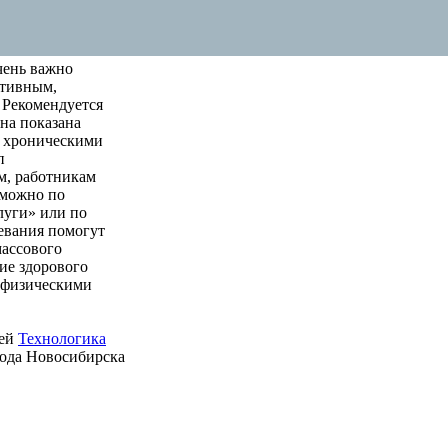
чень важно
ктивным,
 Рекомендуется
на показана
м хроническими
п
м, работникам
 можно по
луги» или по
левания помогут
массового
ие здорового
е физическими
ией
Технологика
рода Новосибирска