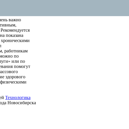
чень важно
ктивным,
 Рекомендуется
на показана
м хроническими
п
м, работникам
 можно по
луги» или по
левания помогут
массового
ие здорового
е физическими
ией
Технологика
рода Новосибирска