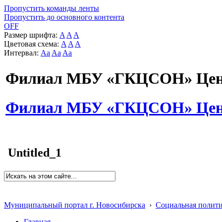
Пропустить команды ленты
Пропустить до основного контента
OFF
Размер шрифта:
A
A
A
Цветовая схема:
A
A
A
Интервал:
Aa
Aa
Aa
Филиал МБУ «ГКЦСОН» Цент
Филиал МБУ «ГКЦСОН» Цент
Untitled_1
Муниципальный портал г. Новосибирска
›
Социальная полит
Главная