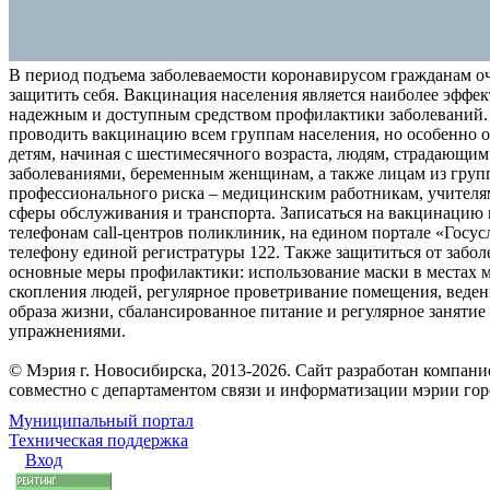
В период подъема заболеваемости коронавирусом гражданам о
защитить себя. Вакцинация населения является наиболее эффе
надежным и доступным средством профилактики заболеваний.
проводить вакцинацию всем группам населения, но особенно о
детям, начиная с шестимесячного возраста, людям, страдающи
заболеваниями, беременным женщинам, а также лицам из груп
профессионального риска – медицинским работникам, учителя
сферы обслуживания и транспорта. Записаться на вакцинацию
телефонам call-центров поликлиник, на едином портале «Госус
телефону единой регистратуры 122. Также защититься от забо
основные меры профилактики: использование маски в местах 
скопления людей, регулярное проветривание помещения, веден
образа жизни, сбалансированное питание и регулярное заняти
упражнениями.
© Мэрия г. Новосибирска, 2013-2026. Сайт разработан компан
совместно с департаментом связи и информатизации мэрии го
Муниципальный портал
Техническая поддержка
Вход