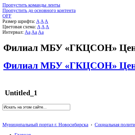
Пропустить команды ленты
Пропустить до основного контента
OFF
Размер шрифта:
A
A
A
Цветовая схема:
A
A
A
Интервал:
Aa
Aa
Aa
Филиал МБУ «ГКЦСОН» Цент
Филиал МБУ «ГКЦСОН» Цент
Untitled_1
Муниципальный портал г. Новосибирска
›
Социальная полит
Главная