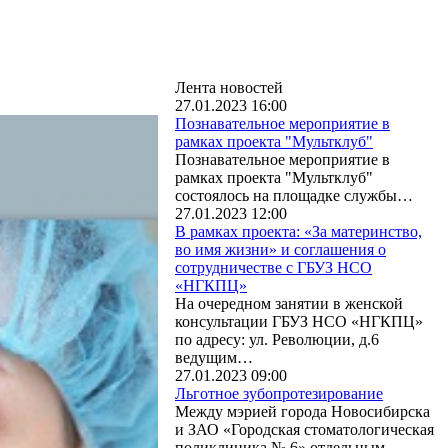
Лента новостей
27.01.2023 16:00
Познавательное мероприятие в
рамках проекта "Мультклуб"
Познавательное мероприятие в
рамках проекта "Мультклуб"
состоялось на площадке службы…
27.01.2023 12:00
В рамках проекта: «За материнство,
во имя жизни» и соглашения о
сотрудничестве с ГБУЗ НСО
«НГКПЦ»
На очередном занятии в женской
консультации ГБУЗ НСО «НГКПЦ»
по адресу: ул. Революции, д.6
ведущим…
27.01.2023 09:00
Льготное зубопротезирование
Между мэрией города Новосибирска
и ЗАО «Городская стоматологическая
поликлиника № 6» отдельным…