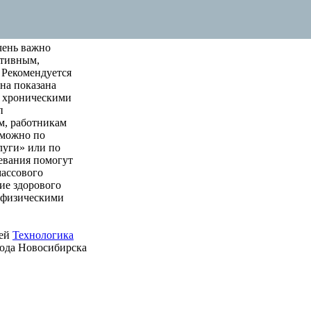
чень важно
ктивным,
 Рекомендуется
на показана
м хроническими
п
м, работникам
 можно по
луги» или по
левания помогут
массового
ие здорового
е физическими
ией
Технологика
рода Новосибирска