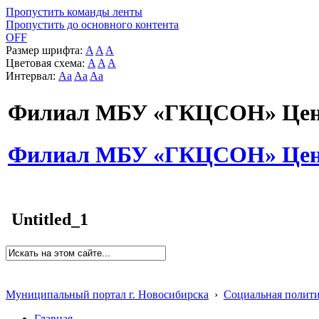
Пропустить команды ленты
Пропустить до основного контента
OFF
Размер шрифта:
A
A
A
Цветовая схема:
A
A
A
Интервал:
Aa
Aa
Aa
Филиал МБУ «ГКЦСОН» Цент
Филиал МБУ «ГКЦСОН» Цент
Untitled_1
Муниципальный портал г. Новосибирска
›
Социальная полит
Главная