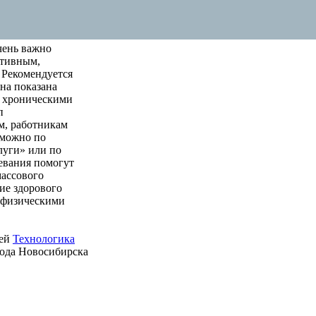
чень важно
ктивным,
 Рекомендуется
на показана
м хроническими
п
м, работникам
 можно по
луги» или по
левания помогут
массового
ие здорового
е физическими
ией
Технологика
рода Новосибирска