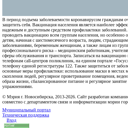
В период подъема заболеваемости коронавирусом гражданам о
защитить себя. Вакцинация населения является наиболее эффе
надежным и доступным средством профилактики заболеваний.
проводить вакцинацию всем группам населения, но особенно о
детям, начиная с шестимесячного возраста, людям, страдающи
заболеваниями, беременным женщинам, а также лицам из груп
профессионального риска – медицинским работникам, учителя
сферы обслуживания и транспорта. Записаться на вакцинацию
телефонам call-центров поликлиник, на едином портале «Госус
телефону единой регистратуры 122. Также защититься от забо
основные меры профилактики: использование маски в местах 
скопления людей, регулярное проветривание помещения, веден
образа жизни, сбалансированное питание и регулярное заняти
упражнениями.
© Мэрия г. Новосибирска, 2013-2026. Сайт разработан компан
совместно с департаментом связи и информатизации мэрии го
Муниципальный портал
Техническая поддержка
Вход