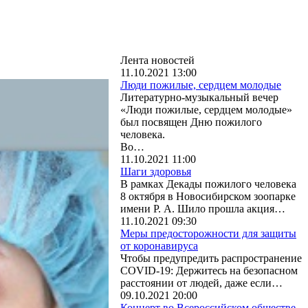
Лента новостей
11.10.2021 13:00
Люди пожилые, сердцем молодые
Литературно-музыкальный вечер
«Люди пожилые, сердцем молодые»
был посвящен Дню пожилого
человека.
Во…
11.10.2021 11:00
Шаги здоровья
В рамках Декады пожилого человека
8 октября в Новосибирском зоопарке
имени Р. А. Шило прошла акция…
11.10.2021 09:30
Меры предосторожности для защиты
от коронавируса
Чтобы предупредить распространение
COVID-19: Держитесь на безопасном
расстоянии от людей, даже если…
09.10.2021 20:00
Концерт во Всероссийском обществе