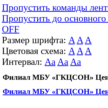
Пропустить команды лен
Пропустить до основного
OFF
Размер шрифта:
A
A
A
Цветовая схема:
A
A
A
Интервал:
Aa
Aa
Aa
Филиал МБУ «ГКЦСОН» Цент
Филиал МБУ «ГКЦСОН» Цент