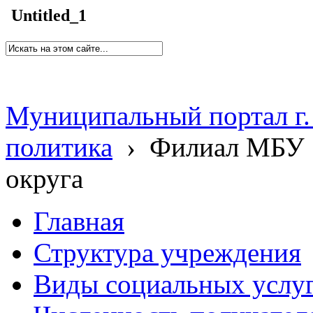
Untitled_1
Муниципальный портал г.
политика
›
Филиал МБУ 
округа
Главная
Структура учреждения
Виды социальных услу