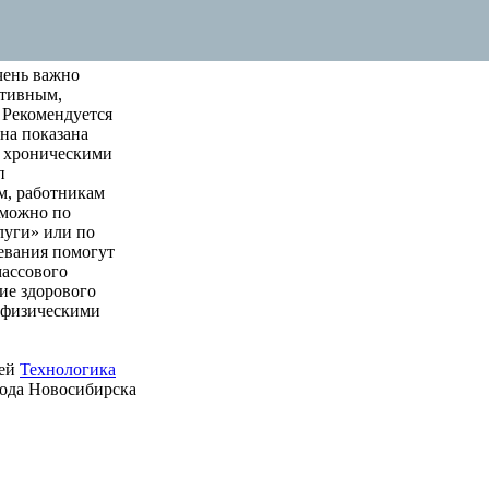
чень важно
ктивным,
 Рекомендуется
на показана
м хроническими
п
м, работникам
 можно по
луги» или по
левания помогут
массового
ие здорового
е физическими
ией
Технологика
рода Новосибирска