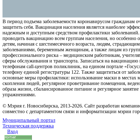
В период подъема заболеваемости коронавирусом гражданам о
защитить себя. Вакцинация населения является наиболее эффе
надежным и доступным средством профилактики заболеваний.
проводить вакцинацию всем группам населения, но особенно о
детям, начиная с шестимесячного возраста, людям, страдающи
заболеваниями, беременным женщинам, а также лицам из груп
профессионального риска – медицинским работникам, учителя
сферы обслуживания и транспорта. Записаться на вакцинацию
телефонам call-центров поликлиник, на едином портале «Госус
телефону единой регистратуры 122. Также защититься от забо
основные меры профилактики: использование маски в местах 
скопления людей, регулярное проветривание помещения, веден
образа жизни, сбалансированное питание и регулярное заняти
упражнениями.
© Мэрия г. Новосибирска, 2013-2026. Сайт разработан компан
совместно с департаментом связи и информатизации мэрии го
Муниципальный портал
Техническая поддержка
Вход