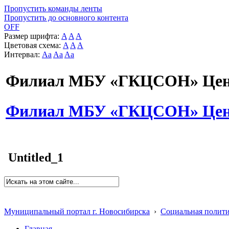
Пропустить команды ленты
Пропустить до основного контента
OFF
Размер шрифта:
A
A
A
Цветовая схема:
A
A
A
Интервал:
Aa
Aa
Aa
Филиал МБУ «ГКЦСОН» Цент
Филиал МБУ «ГКЦСОН» Цент
Untitled_1
Муниципальный портал г. Новосибирска
›
Социальная полит
Главная