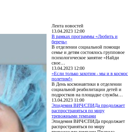
Лента новостей
13.04.2023 12:00
В рамках программы «Любить и
беречь»
В отделении социальной помощи
семье и детям состоялось групповое
психологическое занятие «Найди
свое…
13.04.2023 12:00
«Если только захотим - мы и в космос
полетим!»
В День космонавтики в отделении
социальной реабилитации детей и
подростков на площадке службы…
13.04.2023 11:00
Эпидемия ВИЧ/СПИДа продолжает
распространяться по миру
тревожными темпами
Эпидемия ВИЧ/СПИДа продолжает
распространяться по миру
тревожными темпами.Правила,