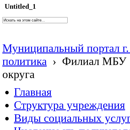
Untitled_1
Муниципальный портал г.
политика
›
Филиал МБУ 
округа
Главная
Структура учреждения
Виды социальных услу