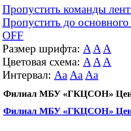
Пропустить команды лен
Пропустить до основного
OFF
Размер шрифта:
A
A
A
Цветовая схема:
A
A
A
Интервал:
Aa
Aa
Aa
Филиал МБУ «ГКЦСОН» Цент
Филиал МБУ «ГКЦСОН» Цент