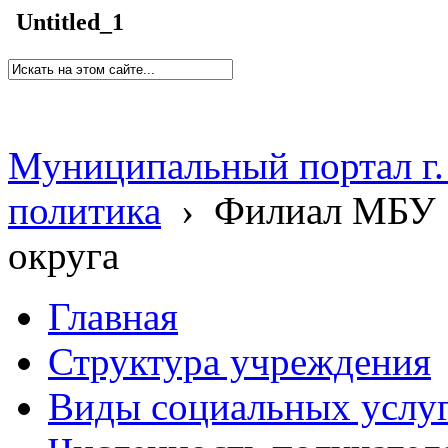
Untitled_1
Муниципальный портал г.
политика
›
Филиал МБУ 
округа
Главная
Структура учреждения
Виды социальных услу