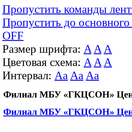
Пропустить команды лен
Пропустить до основного
OFF
Размер шрифта:
A
A
A
Цветовая схема:
A
A
A
Интервал:
Aa
Aa
Aa
Филиал МБУ «ГКЦСОН» Цент
Филиал МБУ «ГКЦСОН» Цент