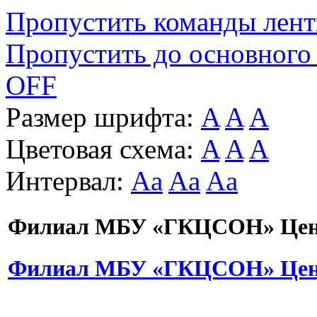
Пропустить команды лен
Пропустить до основного
OFF
Размер шрифта:
A
A
A
Цветовая схема:
A
A
A
Интервал:
Aa
Aa
Aa
Филиал МБУ «ГКЦСОН» Цент
Филиал МБУ «ГКЦСОН» Цент