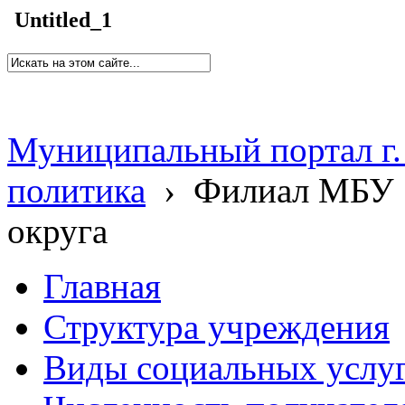
Untitled_1
Муниципальный портал г.
политика
›
Филиал МБУ 
округа
Главная
Структура учреждения
Виды социальных услу