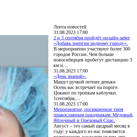
Лента новостей
31.08.2023 17:00
2 и 3 сентября пройдёт онлайн-забег
«Добавь энергии родному городу».
В мероприятии участвуют более 300
городов России. Чем больше
новосибирцев пробегут дистанцию 3
км и…
31.08.2023 17:00
«День знаний».
Машут ручкой летние деньки
Осень вас встречает на пороге.
Цокают по тропкам каблучки.
1сентября,…
31.08.2023 17:00
Мероприятие, посвященное трем
православным праздникам: Медовый,
Яблочный и Ореховый Спас.
Август – это самый щедрый месяц в
году: у каждого из нас появляется
возможность насладиться тем, что…