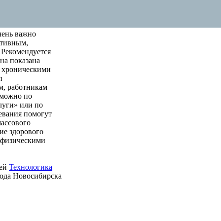
чень важно
ктивным,
 Рекомендуется
на показана
м хроническими
п
м, работникам
 можно по
луги» или по
левания помогут
массового
ие здорового
е физическими
ией
Технологика
рода Новосибирска