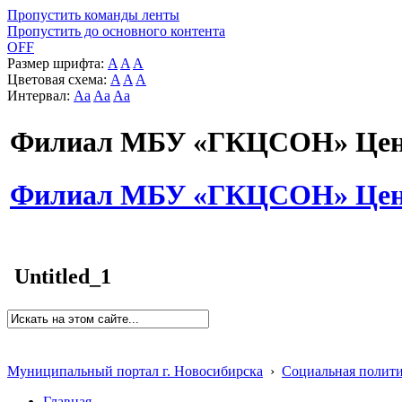
Пропустить команды ленты
Пропустить до основного контента
OFF
Размер шрифта:
A
A
A
Цветовая схема:
A
A
A
Интервал:
Aa
Aa
Aa
Филиал МБУ «ГКЦСОН» Цент
Филиал МБУ «ГКЦСОН» Цент
Untitled_1
Муниципальный портал г. Новосибирска
›
Социальная полит
Главная