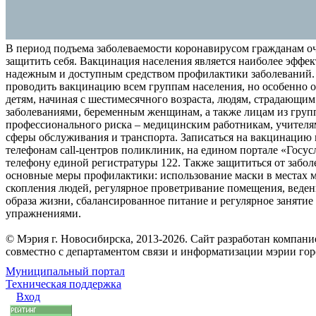
В период подъема заболеваемости коронавирусом гражданам о
защитить себя. Вакцинация населения является наиболее эффе
надежным и доступным средством профилактики заболеваний.
проводить вакцинацию всем группам населения, но особенно о
детям, начиная с шестимесячного возраста, людям, страдающи
заболеваниями, беременным женщинам, а также лицам из груп
профессионального риска – медицинским работникам, учителя
сферы обслуживания и транспорта. Записаться на вакцинацию
телефонам call-центров поликлиник, на едином портале «Госус
телефону единой регистратуры 122. Также защититься от забо
основные меры профилактики: использование маски в местах 
скопления людей, регулярное проветривание помещения, веден
образа жизни, сбалансированное питание и регулярное заняти
упражнениями.
© Мэрия г. Новосибирска, 2013-2026. Сайт разработан компан
совместно с департаментом связи и информатизации мэрии го
Муниципальный портал
Техническая поддержка
Вход