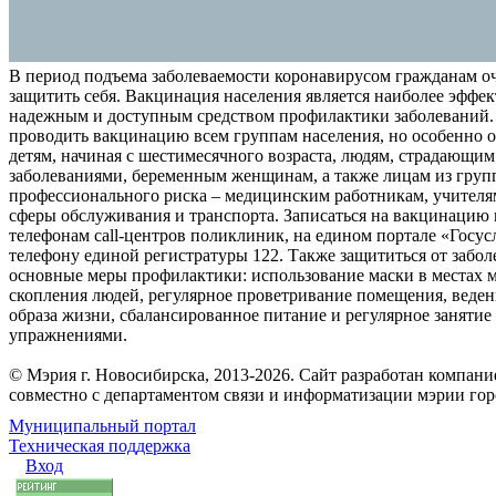
В период подъема заболеваемости коронавирусом гражданам о
защитить себя. Вакцинация населения является наиболее эффе
надежным и доступным средством профилактики заболеваний.
проводить вакцинацию всем группам населения, но особенно о
детям, начиная с шестимесячного возраста, людям, страдающи
заболеваниями, беременным женщинам, а также лицам из груп
профессионального риска – медицинским работникам, учителя
сферы обслуживания и транспорта. Записаться на вакцинацию
телефонам call-центров поликлиник, на едином портале «Госус
телефону единой регистратуры 122. Также защититься от забо
основные меры профилактики: использование маски в местах 
скопления людей, регулярное проветривание помещения, веден
образа жизни, сбалансированное питание и регулярное заняти
упражнениями.
© Мэрия г. Новосибирска, 2013-2026. Сайт разработан компан
совместно с департаментом связи и информатизации мэрии го
Муниципальный портал
Техническая поддержка
Вход