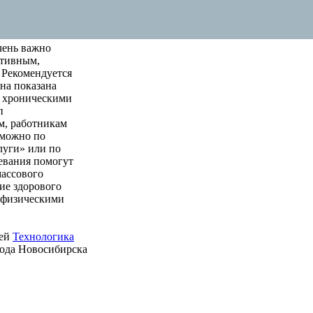
чень важно
ктивным,
 Рекомендуется
на показана
м хроническими
п
м, работникам
 можно по
луги» или по
левания помогут
массового
ие здорового
е физическими
ией
Технологика
рода Новосибирска