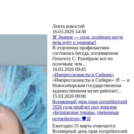
Лента новостей
16.03.2026 14:30
🚨 Знание — сила, особенно когда
речь идет о здоровье!
В отделении профилактики
состоялась беседа, посвященная
Гепатиту С. Разобрали все по
полочкам: чем…
16.03.2026 09:45
«Импрессионисты в Сибири»
«Импрессионисты в Сибири» 🎨 — в
Новосибирском государственном
художественном музее работает…
15.03.2026 09:00
Всемирный день прав потребителей
2026 года пройдет под девизом
«Безопасные товары, уверенные
потребители» 🛡️🛒
Ежегодно 15 марта отмечается
Всемирный день прав потребителей.