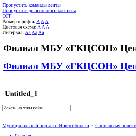
Пропустить команды ленты
Пропустить до основного контента
OFF
Размер шрифта:
A
A
A
Цветовая схема:
A
A
A
Интервал:
Aa
Aa
Aa
Филиал МБУ «ГКЦСОН» Цент
Филиал МБУ «ГКЦСОН» Цент
Untitled_1
Муниципальный портал г. Новосибирска
›
Социальная полит
Главная