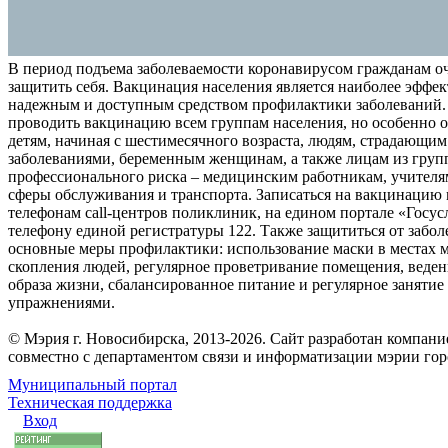
В период подъема заболеваемости коронавирусом гражданам о
защитить себя. Вакцинация населения является наиболее эффе
надежным и доступным средством профилактики заболеваний.
проводить вакцинацию всем группам населения, но особенно о
детям, начиная с шестимесячного возраста, людям, страдающи
заболеваниями, беременным женщинам, а также лицам из груп
профессионального риска – медицинским работникам, учителя
сферы обслуживания и транспорта. Записаться на вакцинацию
телефонам call-центров поликлиник, на едином портале «Госус
телефону единой регистратуры 122. Также защититься от забо
основные меры профилактики: использование маски в местах 
скопления людей, регулярное проветривание помещения, веден
образа жизни, сбалансированное питание и регулярное заняти
упражнениями.
© Мэрия г. Новосибирска, 2013-2026. Сайт разработан компан
совместно с департаментом связи и информатизации мэрии го
Муниципальный портал
Техническая поддержка
Вход