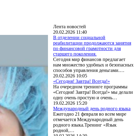
Лента новостей
20.02.2026 11:40
В отделении социальной
реабилитации продолжаются занятия
по финансовой грамотности для
старшего поколения.
Сегодня мир финансов предлагает
нам множество удобных и безопасных
способов управления деньгами.…
20.02.2026 10:05
«Сегодня! Завтра! Всегда!»
На очередном тренинге программы
«Сегодня! Завтра! Всегда!» мы делали
одну очень простую и очень…
19.02.2026 15:20
Международный день родного языка
Ежегодно 21 февраля во всем мире
отмечается Международный день
родного языка.Тренинг «Язык
родной,…
19.02.2026 14:20