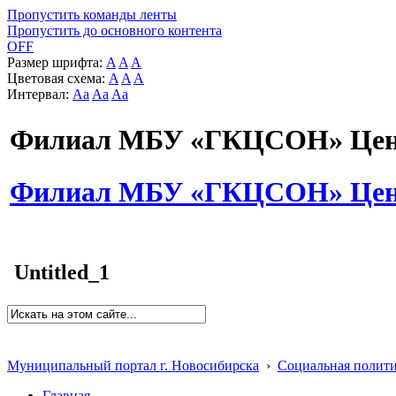
Пропустить команды ленты
Пропустить до основного контента
OFF
Размер шрифта:
A
A
A
Цветовая схема:
A
A
A
Интервал:
Aa
Aa
Aa
Филиал МБУ «ГКЦСОН» Цент
Филиал МБУ «ГКЦСОН» Цент
Untitled_1
Муниципальный портал г. Новосибирска
›
Социальная полит
Главная