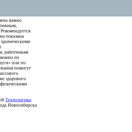
чень важно
ктивным,
 Рекомендуется
на показана
м хроническими
п
м, работникам
 можно по
луги» или по
левания помогут
массового
ие здорового
е физическими
ией
Технологика
рода Новосибирска