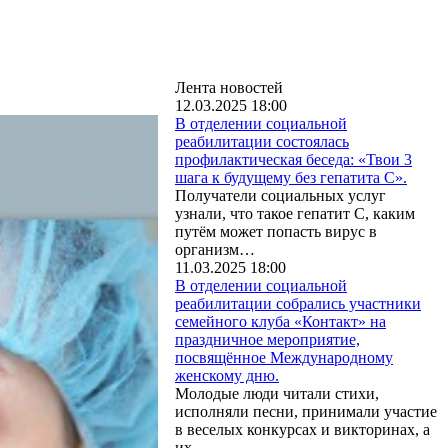
Лента новостей
12.03.2025 18:00
В отделении социальной
реабилитации состоялась
профилактическая беседа: «Твои 3
шага к будущему без гепатита С».
Получатели социальных услуг
узнали, что такое гепатит С, каким
путём может попасть вирус в
организм…
11.03.2025 18:00
В отделении социальной
реабилитации собрались участники
семейного клуба «Контакт» на
праздничное мероприятие,
посвящённое Международному
женскому дню.
Молодые люди читали стихи,
исполняли песни, принимали участие
в веселых конкурсах и викторинах, а
их…