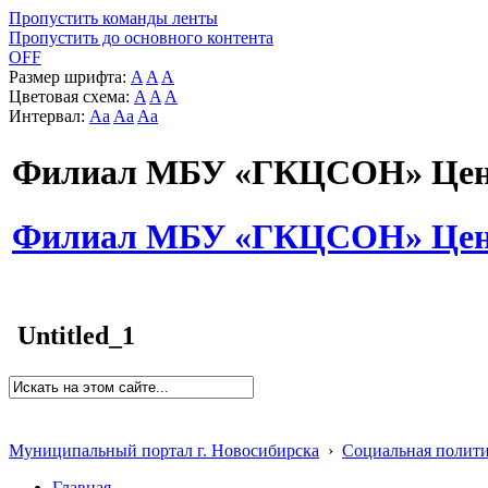
Пропустить команды ленты
Пропустить до основного контента
OFF
Размер шрифта:
A
A
A
Цветовая схема:
A
A
A
Интервал:
Aa
Aa
Aa
Филиал МБУ «ГКЦСОН» Цент
Филиал МБУ «ГКЦСОН» Цент
Untitled_1
Муниципальный портал г. Новосибирска
›
Социальная полит
Главная