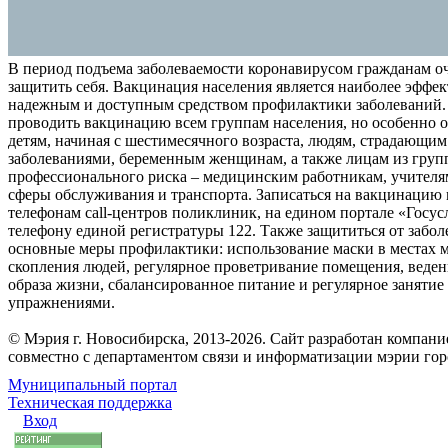
В период подъема заболеваемости коронавирусом гражданам о
защитить себя. Вакцинация населения является наиболее эффе
надежным и доступным средством профилактики заболеваний.
проводить вакцинацию всем группам населения, но особенно о
детям, начиная с шестимесячного возраста, людям, страдающи
заболеваниями, беременным женщинам, а также лицам из груп
профессионального риска – медицинским работникам, учителя
сферы обслуживания и транспорта. Записаться на вакцинацию
телефонам call-центров поликлиник, на едином портале «Госус
телефону единой регистратуры 122. Также защититься от забо
основные меры профилактики: использование маски в местах 
скопления людей, регулярное проветривание помещения, веден
образа жизни, сбалансированное питание и регулярное заняти
упражнениями.
© Мэрия г. Новосибирска, 2013-2026. Сайт разработан компан
совместно с департаментом связи и информатизации мэрии го
Муниципальный портал
Техническая поддержка
Вход