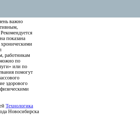
чень важно
ктивным,
 Рекомендуется
на показана
м хроническими
п
м, работникам
 можно по
луги» или по
левания помогут
массового
ие здорового
е физическими
ией
Технологика
рода Новосибирска