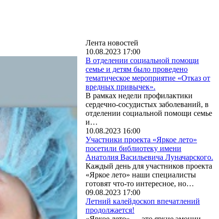
Лента новостей
10.08.2023 17:00
В отделении социальной помощи
семье и детям было проведено
тематическое мероприятие «Отказ от
вредных привычек».
В рамках недели профилактики
сердечно-сосудистых заболеваний, в
отделении социальной помощи семье
и…
10.08.2023 16:00
Участники проекта «Яркое лето»
посетили библиотеку имени
Анатолия Васильевича Луначарского.
Каждый день для участников проекта
«Яркое лето» наши специалисты
готовят что-то интересное, но…
09.08.2023 17:00
Летний калейдоскоп впечатлений
продолжается!
«Яркое лето» — это яркие эмоции,