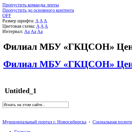
Пропустить команды ленты
Пропустить до основного контента
OFF
Размер шрифта:
A
A
A
Цветовая схема:
A
A
A
Интервал:
Aa
Aa
Aa
Филиал МБУ «ГКЦСОН» Цент
Филиал МБУ «ГКЦСОН» Цент
Untitled_1
Муниципальный портал г. Новосибирска
›
Социальная полит
Главная