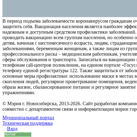
В период подъема заболеваемости коронавирусом гражданам о
защитить себя. Вакцинация населения является наиболее эффе
надежным и доступным средством профилактики заболеваний.
проводить вакцинацию всем группам населения, но особенно о
детям, начиная с шестимесячного возраста, людям, страдающи
заболеваниями, беременным женщинам, а также лицам из груп
профессионального риска – медицинским работникам, учителя
сферы обслуживания и транспорта. Записаться на вакцинацию
телефонам call-центров поликлиник, на едином портале «Госус
телефону единой регистратуры 122. Также защититься от забо
основные меры профилактики: использование маски в местах 
скопления людей, регулярное проветривание помещения, веден
образа жизни, сбалансированное питание и регулярное заняти
упражнениями.
© Мэрия г. Новосибирска, 2013-2026. Сайт разработан компан
совместно с департаментом связи и информатизации мэрии го
Муниципальный портал
Техническая поддержка
Вход