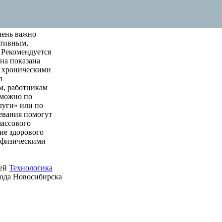
чень важно
ктивным,
 Рекомендуется
на показана
м хроническими
п
м, работникам
 можно по
луги» или по
левания помогут
массового
ие здорового
е физическими
ией
Технологика
рода Новосибирска