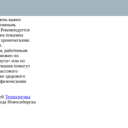
чень важно
ктивным,
 Рекомендуется
на показана
м хроническими
п
м, работникам
 можно по
луги» или по
левания помогут
массового
ие здорового
е физическими
ией
Технологика
рода Новосибирска