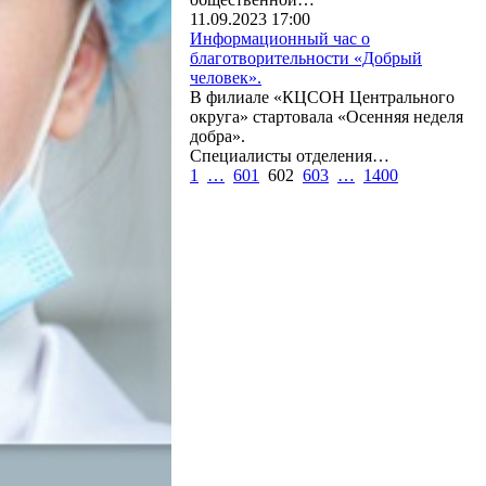
11.09.2023 17:00
Информационный час о
благотворительности «Добрый
человек».
В филиале «КЦСОН Центрального
округа» стартовала «Осенняя неделя
добра».
Специалисты отделения…
1
…
601
602
603
…
1400