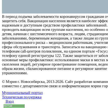
В период подъема заболеваемости коронавирусом гражданам о
защитить себя. Вакцинация населения является наиболее эффе
надежным и доступным средством профилактики заболеваний.
проводить вакцинацию всем группам населения, но особенно о
детям, начиная с шестимесячного возраста, людям, страдающи
заболеваниями, беременным женщинам, а также лицам из груп
профессионального риска – медицинским работникам, учителя
сферы обслуживания и транспорта. Записаться на вакцинацию
телефонам call-центров поликлиник, на едином портале «Госус
телефону единой регистратуры 122. Также защититься от забо
основные меры профилактики: использование маски в местах 
скопления людей, регулярное проветривание помещения, веден
образа жизни, сбалансированное питание и регулярное заняти
упражнениями.
© Мэрия г. Новосибирска, 2013-2026. Сайт разработан компан
совместно с департаментом связи и информатизации мэрии го
Муниципальный портал
Техническая поддержка
Вход