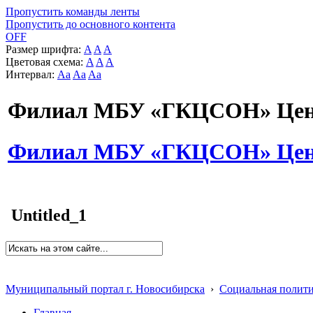
Пропустить команды ленты
Пропустить до основного контента
OFF
Размер шрифта:
A
A
A
Цветовая схема:
A
A
A
Интервал:
Aa
Aa
Aa
Филиал МБУ «ГКЦСОН» Цент
Филиал МБУ «ГКЦСОН» Цент
Untitled_1
Муниципальный портал г. Новосибирска
›
Социальная полит
Главная