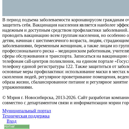
В период подъема заболеваемости коронавирусом гражданам о
защитить себя. Вакцинация населения является наиболее эффе
надежным и доступным средством профилактики заболеваний.
проводить вакцинацию всем группам населения, но особенно о
детям, начиная с шестимесячного возраста, людям, страдающи
заболеваниями, беременным женщинам, а также лицам из груп
профессионального риска – медицинским работникам, учителя
сферы обслуживания и транспорта. Записаться на вакцинацию
телефонам call-центров поликлиник, на едином портале «Госус
телефону единой регистратуры 122. Также защититься от забо
основные меры профилактики: использование маски в местах 
скопления людей, регулярное проветривание помещения, веден
образа жизни, сбалансированное питание и регулярное заняти
упражнениями.
© Мэрия г. Новосибирска, 2013-2026. Сайт разработан компан
совместно с департаментом связи и информатизации мэрии го
Муниципальный портал
Техническая поддержка
Вход