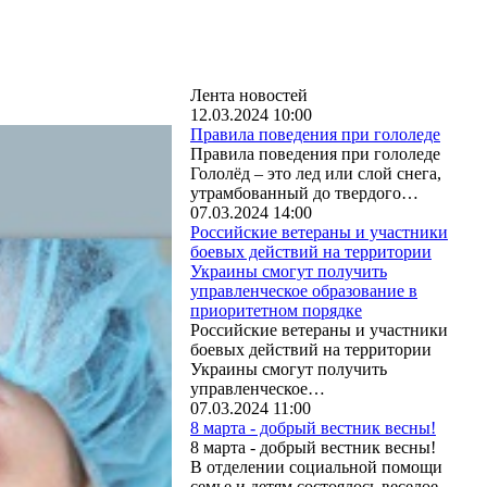
Лента новостей
12.03.2024 10:00
Правила поведения при гололеде
Правила поведения при гололеде
Гололёд – это лед или слой снега,
утрамбованный до твердого…
07.03.2024 14:00
Российские ветераны и участники
боевых действий на территории
Украины смогут получить
управленческое образование в
приоритетном порядке
Российские ветераны и участники
боевых действий на территории
Украины смогут получить
управленческое…
07.03.2024 11:00
8 марта - добрый вестник весны!
8 марта - добрый вестник весны!
В отделении социальной помощи
семье и детям состоялось веселое…