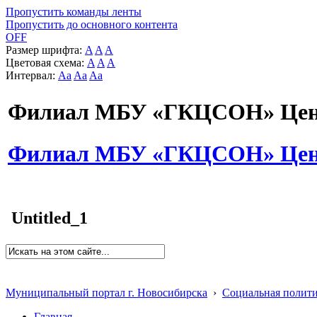
Пропустить команды ленты
Пропустить до основного контента
OFF
Размер шрифта:
A
A
A
Цветовая схема:
A
A
A
Интервал:
Aa
Aa
Aa
Филиал МБУ «ГКЦСОН» Цент
Филиал МБУ «ГКЦСОН» Цент
Untitled_1
Муниципальный портал г. Новосибирска
›
Социальная полит
Главная