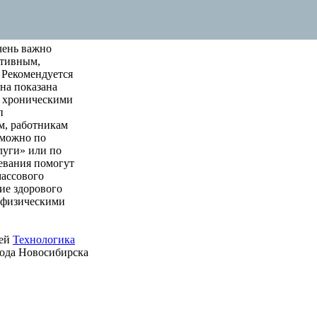
чень важно
ктивным,
 Рекомендуется
на показана
м хроническими
п
м, работникам
 можно по
луги» или по
левания помогут
массового
ие здорового
е физическими
ией
Технологика
рода Новосибирска