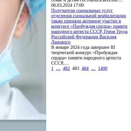
06.03.2024 17:00
Получатели социальных услуг
отделения социальной реабилитации
также приняли активное участие в
конкурсе «Пробуждая сердца» памяти
народного артиста СССР, Героя Труда
Российской Федерации Василия
Ланового
В январе 2024 года завершен III
творческий конкурс «Пробуждая
сердца» памяти народного артиста
СССР,…
1
…
482
483
484
…
1400